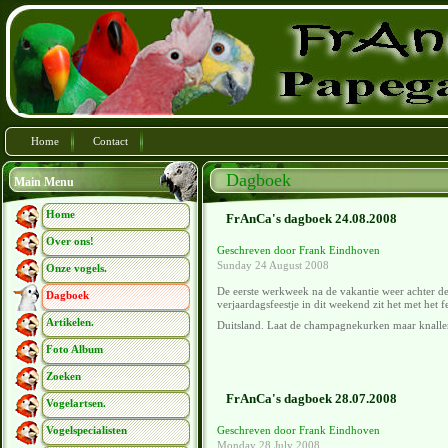
Home
Contact
Dagboek
Main Menu
Home
FrAnCa's dagboek 24.08.2008
Over ons!
Geschreven door Frank Eindhoven
Sunday 24 August 2008
Onze vogels.
De eerste werkweek na de vakantie weer achter de r
Dagboek
verjaardagsfeestje in dit weekend zit het met het
Artikelen.
Duitsland. Laat de champagnekurken maar knallen 
Foto Album
Zoeken
FrAnCa's dagboek 28.07.2008
Vogelartsen.
Vogelspecialisten
Geschreven door Frank Eindhoven
Monday 28 July 2008