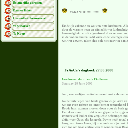
Belangrijke adressen.
Banner linken
VAKANTIE !!!!!!!!!!!!
Gezondheid kromsnavel
vogelparken
Eindelijk vakantie en wat een hitte hierbuiten. Al
door de warmte heen en zijn zelfs wat luidruchtig
benauwigheid wordt afgewisseld door onweer en 
Te Koop
in de volière buiten is dit wisselende weertype e
wel wat gewent, raken dus ook niet gauw in pani
FrAnCa's dagboek 27.06.2008
Geschreven door Frank Eindhoven
Saturday 28 June 2008
Juni, een vrolijke hectische maand met vele verra
Na het uitvliegen van beide groenvleugel ara's e
we ons even richten op onze berner sennenhond 
Bowie haar examen moeten doen voor de basis ge
En reken maar ........ dat is een gigantische opga
immers veel leuker dan verplichte oefeningen mo
altijd weer Guus, die les geeft. Bowie heeft totaal 
bang van. Arme Guus, hij doet toch zo zijn best. M
zich toe om haar vertrouwen te winnen maar Bowie 