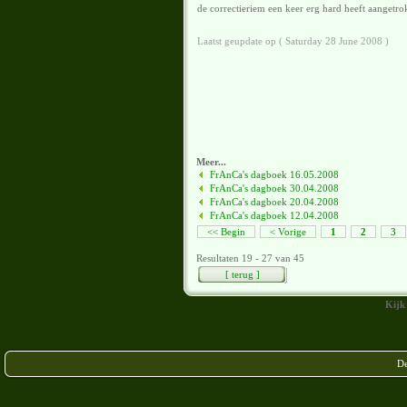
de correctieriem een keer erg hard heeft aangetrokke
Laatst geupdate op ( Saturday 28 June 2008 )
Meer...
FrAnCa's dagboek 16.05.2008
FrAnCa's dagboek 30.04.2008
FrAnCa's dagboek 20.04.2008
FrAnCa's dagboek 12.04.2008
<< Begin
< Vorige
1
2
3
Resultaten 19 - 27 van 45
[ terug ]
Kijk
De